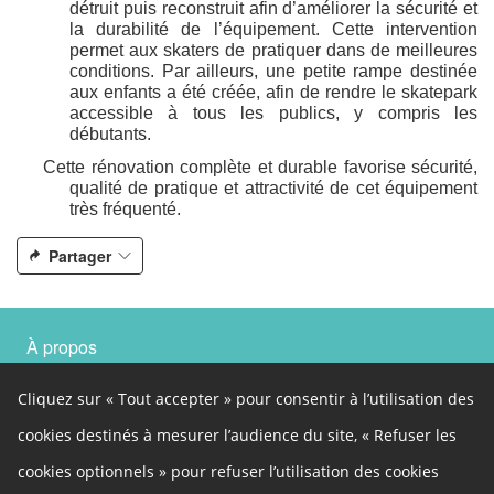
détruit puis reconstruit afin d’améliorer la sécurité et
la durabilité de l’équipement. Cette intervention
permet aux skaters de pratiquer dans de meilleures
conditions. Par ailleurs, une petite rampe destinée
aux enfants a été créée, afin de rendre le skatepark
accessible à tous les publics, y compris les
débutants.
Cette rénovation complète et durable favorise sécurité,
qualité de pratique et attractivité de cet équipement
très fréquenté.
Partager
À propos
Ce site participatif a été réalisé grâce à la plateforme innovante de
participation
Cap Collectif
, selon les principes de la
démocratie
Cliquez sur « Tout accepter » pour consentir à l’utilisation des
ouverte
.
Autres liens
cookies destinés à mesurer l’audience du site, « Refuser les
Cookies
cookies optionnels » pour refuser l’utilisation des cookies
Gestion des cookies